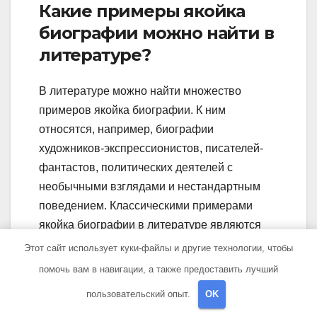
Какие примеры якойка
биографии можно найти в
литературе?
В литературе можно найти множество
примеров якойка биографии. К ним
относятся, например, биографии
художников-экспрессионистов, писателей-
фантастов, политических деятелей с
необычными взглядами и нестандартным
поведением. Классическими примерами
якойка биографии в литературе являются
биографии Леонардо да Винчи, Эдгара
Этот сайт использует куки-файлы и другие технологии, чтобы
Аллана По, Сальвадора Дали и других.
помочь вам в навигации, а также предоставить лучший
В чем отличие якойка
пользовательский опыт.
OK