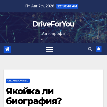
Перейти
Пт. Авг 7th, 2026
12:50:47 AM
к
содержимому
DriveForYou
Автопрофи
UNCATEGORISED
Якойка ли
биография?