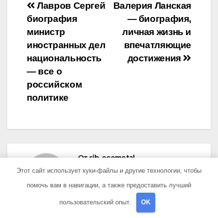
Навигация
Лавров Сергей
Валерия Ланская
биография
— биография,
по
министр
личная жизнь и
записям
иностранных дел
впечатляющие
национальность
достижения
— все о
российском
политике
От
sib_ecometal
Этот сайт использует куки-файлы и другие технологии, чтобы
помочь вам в навигации, а также предоставить лучший
пользовательский опыт.
OK