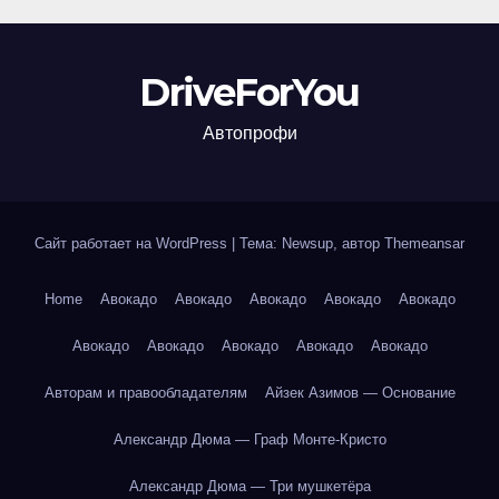
DriveForYou
Автопрофи
Сайт работает на WordPress
|
Тема: Newsup, автор
Themeansar
Home
Авокадо
Авокадо
Авокадо
Авокадо
Авокадо
Авокадо
Авокадо
Авокадо
Авокадо
Авокадо
Авторам и правообладателям
Айзек Азимов — Основание
Александр Дюма — Граф Монте-Кристо
Александр Дюма — Три мушкетёра