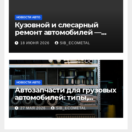
НОВОСТИ АВТО
Кузовной и слесарный
ремонт автомобилей —
наличие оригинальных
18 ИЮНЯ 2026
SIB_ECOMETAL
запчастей и типичные
сроки выполнения работ
НОВОСТИ АВТО
Автозапчасти для грузовых
автомобилей: типы,
совместимость и критерии
27 МАЯ 2026
SIB_ECOMETAL
подбора