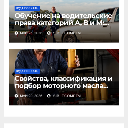
КУДА ПОЕХАТЬ
Обучение на водительские
права категорий A, B и M:
программы, требования и
МАЙ 26, 2026
SIB_ECOMETAL
порядок получения
КУДА ПОЕХАТЬ
Свойства, классификация и
подбор моторного масла
для современных
МАЙ 20, 2026
SIB_ECOMETAL
двигателей