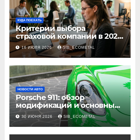
КУДА ПОЕХАТЬ
Критерии выбора
страховой компании в 2026
году: надежность и
16 ИЮЛЯ 2026
SIB_ECOMETAL
реальные отзывы о
выплатах
НОВОСТИ АВТО
Porsche 911: обзор
модификаций и основные
характеристики
30 ИЮНЯ 2026
SIB_ECOMETAL