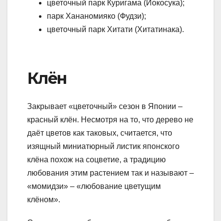
цветочный парк Куригама (Йокосука);
парк Хананомияко (Фудзи);
цветочный парк Хитати (Хитатинака).
Клён
Закрывает «цветочный» сезон в Японии –
красный клён. Несмотря на то, что дерево не
даёт цветов как таковых, считается, что
изящный миниатюрный листик японского
клёна похож на соцветие, а традицию
любования этим растением так и называют –
«момидзи» – «любование цветущим
клёном».