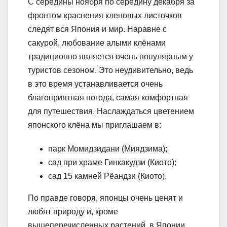
С середины ноября по середину декабря за
фронтом краснения кленовых листочков
следят вся Япония и мир. Наравне с
сакурой, любование алыми клёнами
традиционно является очень популярным у
туристов сезоном. Это неудивительно, ведь
в это время устанавливается очень
благоприятная погода, самая комфортная
для путешествия. Наслаждаться цветением
японского клёна мы приглашаем в:
парк Момидзидани (Миядзима);
сад при храме Гинкакудзи (Киото);
сад 15 камней Рёандзи (Киото).
По правде говоря, японцы очень ценят и
любят природу и, кроме
вышеперечисленных растений, в Японии