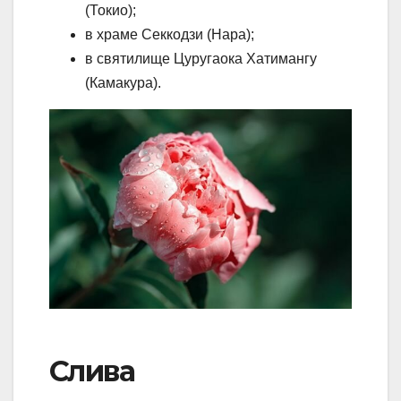
(Токио);
в храме Секкодзи (Нара);
в святилище Цуругаока Хатимангу
(Камакура).
Слива