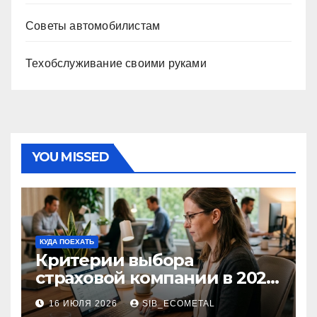
Советы автомобилистам
Техобслуживание своими руками
YOU MISSED
КУДА ПОЕХАТЬ
Критерии выбора
страховой компании в 2026
году: надежность и
16 ИЮЛЯ 2026
SIB_ECOMETAL
реальные отзывы о