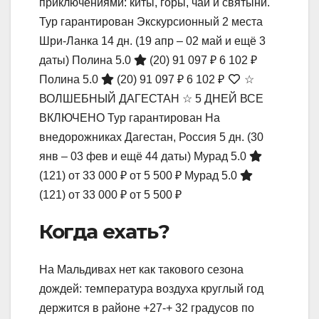
приключениями: киты, горы, чай и святыни.
Тур гарантирован Экскурсионный 2 места
Шри-Ланка
14 дн.
(19 апр – 02 май и ещё 3
даты)
Полина 5.0
(20)
91 097 ₽
6 102 ₽
Полина 5.0
(20)
91 097 ₽
6 102 ₽
☆
ВОЛШЕБНЫЙ ДАГЕСТАН ☆ 5 ДНЕЙ ВСЕ
ВКЛЮЧЕНО Тур гарантирован На
внедорожниках Дагестан, Россия
5 дн.
(30
янв – 03 фев и ещё 44 даты)
Мурад 5.0
(121)
от 33 000 ₽
от 5 500 ₽
Мурад 5.0
(121)
от 33 000 ₽
от 5 500 ₽
Когда ехать?
На Мальдивах нет как такового сезона
дождей: температура воздуха круглый год
держится в районе +27-+ 32 градусов по