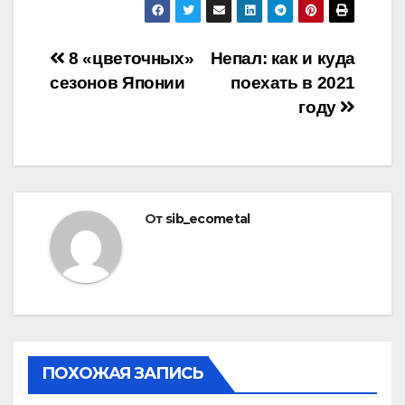
Навигация
8 «цветочных»
Непал: как и куда
сезонов Японии
поехать в 2021
по
году
записям
От
sib_ecometal
ПОХОЖАЯ ЗАПИСЬ