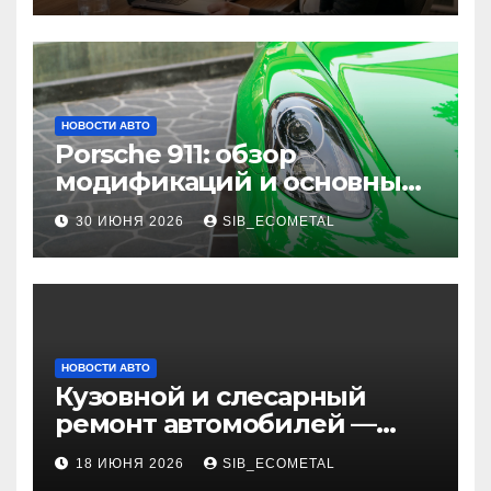
выплатах
НОВОСТИ АВТО
Porsche 911: обзор
модификаций и основные
характеристики
30 ИЮНЯ 2026
SIB_ECOMETAL
НОВОСТИ АВТО
Кузовной и слесарный
ремонт автомобилей —
наличие оригинальных
18 ИЮНЯ 2026
SIB_ECOMETAL
запчастей и типичные