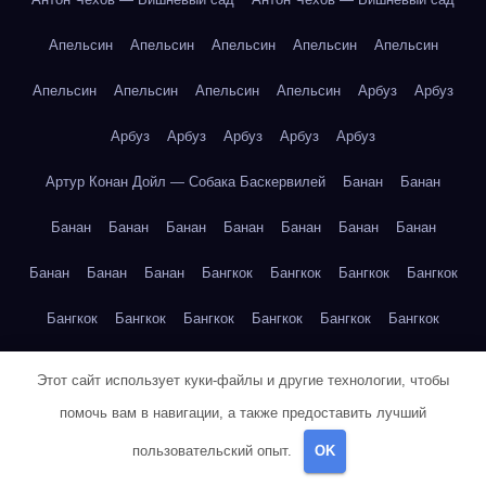
Апельсин
Апельсин
Апельсин
Апельсин
Апельсин
Апельсин
Апельсин
Апельсин
Апельсин
Арбуз
Арбуз
Арбуз
Арбуз
Арбуз
Арбуз
Арбуз
Артур Конан Дойл — Собака Баскервилей
Банан
Банан
Банан
Банан
Банан
Банан
Банан
Банан
Банан
Банан
Банан
Банан
Бангкок
Бангкок
Бангкок
Бангкок
Бангкок
Бангкок
Бангкок
Бангкок
Бангкок
Бангкок
Бангкок
Бангкок
Бангкок
Бангкок
Бангкок
Бангкок
Этот сайт использует куки-файлы и другие технологии, чтобы
Бангкок
Бангкок
Бангкок
Бангкок
Бангкок
Бангкок
помочь вам в навигации, а также предоставить лучший
пользовательский опыт.
OK
Бангкок
Бангкок
Бангкок
Бангкок
Бангкок
Бангкок