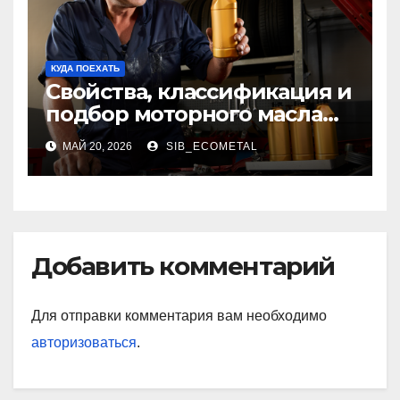
КУДА ПОЕХАТЬ
Свойства, классификация и
подбор моторного масла
для современных
МАЙ 20, 2026
SIB_ECOMETAL
двигателей
Добавить комментарий
Для отправки комментария вам необходимо
авторизоваться
.