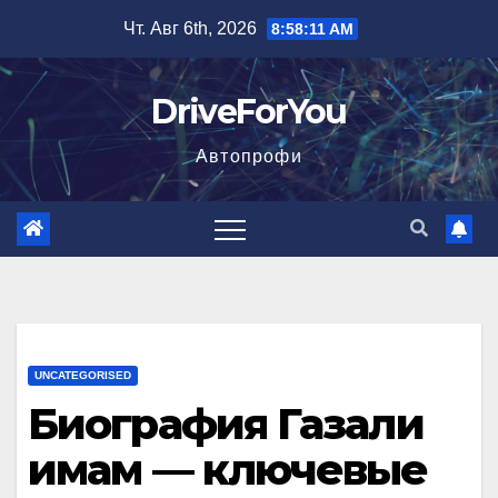
Перейти
Чт. Авг 6th, 2026
8:58:12 AM
к
содержимому
DriveForYou
Автопрофи
UNCATEGORISED
Биография Газали
имам — ключевые