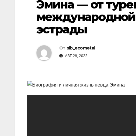
Эмина — от туре
р
l
а
международной 
a
в
эстрады
s
и
s
т
n
От
sib_ecometal
ь
АВГ 29, 2022
i
k
i