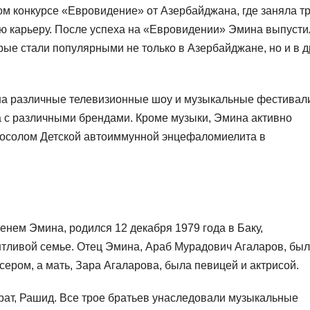
м конкурсе «Евровидение» от Азербайджана, где заняла т
ю карьеру. После успеха на «Евровидении» Эмина выпусти
рые стали популярными не только в Азербайджане, но и в д
на различные телевизионные шоу и музыкальные фестивал
а с различными брендами. Кроме музыки, Эмина активно
 посолом Детской автоиммунной энцефаломиелита в
нем Эмина, родился 12 декабря 1979 года в Баку,
нтливой семье. Отец Эмина, Араб Мурадович Агаларов, был
ром, а мать, Зара Агаларова, была певицей и актрисой.
рат, Рашид. Все трое братьев унаследовали музыкальные